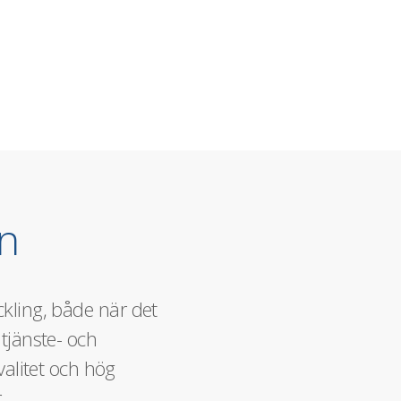
on
kling, både när det
 tjänste- och
alitet och hög
.