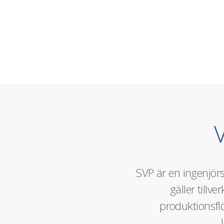
V
SVP är en ingenjör
gäller tillv
produktionsfl