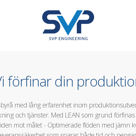
i förfinar din produkti
sbyrå med lång erfarenhet inom produktionsutvec
erkning och tjänster. Med LEAN som grund förfinas
öden mot målet - Optimerade flöden med jämn kv
leveranssäkerhet som sparar både tid och pengar