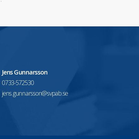
Jens Gunnarsson
0733-572530
jens.gunnarsson@svpab.se