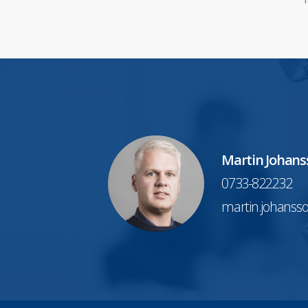
Martin Johans
0733-822232
martin.johanss