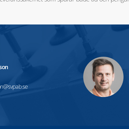
son
on@svpab.se